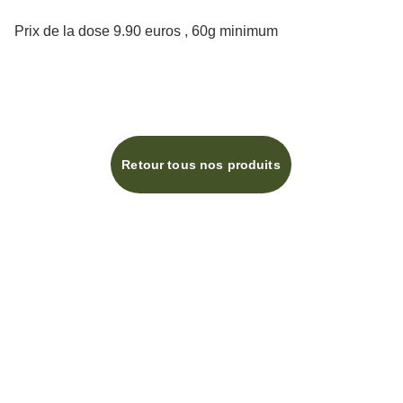
Prix de la dose 9.90 euros , 60g minimum
Retour tous nos produits
info@terresdepices.fr
Photos non contractuelles
Téléphone : 0558728634