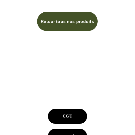
Retour tous nos produits
info@terresdepices.fr
Photos non contractuelles
Téléphone : 0558728634
CGU