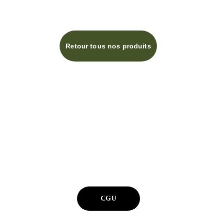
Retour tous nos produits
info@terresdepices.fr
Photos non contractuelles
Téléphone : 0558728634
CGU